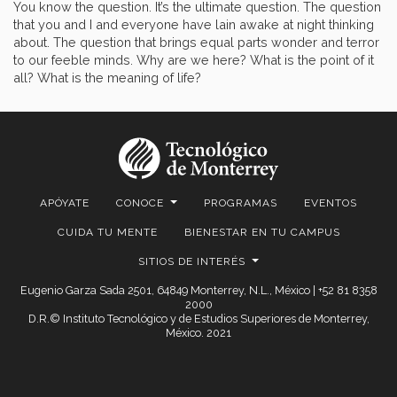
You know the question. It’s the ultimate question. The question
that you and I and everyone have lain awake at night thinking
about. The question that brings equal parts wonder and terror
to our feeble minds. Why are we here? What is the point of it
all? What is the meaning of life?
APÓYATE
CONOCE
PROGRAMAS
EVENTOS
CUIDA TU MENTE
BIENESTAR EN TU CAMPUS
SITIOS DE INTERÉS
Eugenio Garza Sada 2501, 64849 Monterrey, N.L., México | +52 81 8358
2000
D.R.© Instituto Tecnológico y de Estudios Superiores de Monterrey,
México. 2021