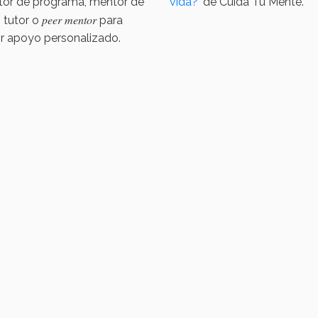
ctor de programa, mentor de
vida?
'
de Cuida Tu Mente.
peer mentor
, tutor o
para
ir apoyo personalizado.