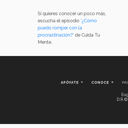
Si quieres conocer un poco más,
escucha el episodio
'¿Cómo
puedo romper con la
procrastinación?'
de Cuida Tu
Mente.
APÓYATE
CONOCE
PR
Eug
D.R.©