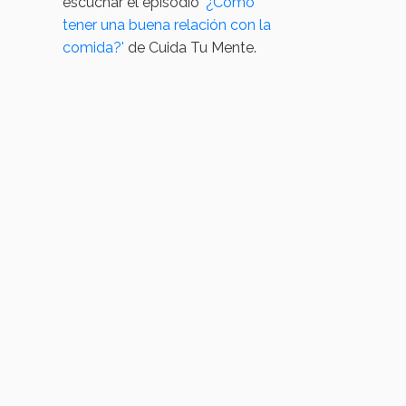
escuchar el episodio
'¿Cómo
t
ener una buena relación con la
comida?'
de Cuida Tu Mente.