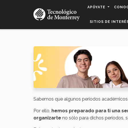
Pasar
APÓYATE
CONO
al
contenido
SITIOS DE INTERÉ
principal
Sabemos que algunos periodos académicos su
Por ello,
hemos preparado para ti una ser
organizarte
no sólo para dichos periodos, si