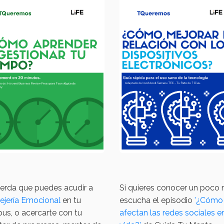
erda que puedes acudir a
Si quieres conocer un poco 
ejería Emocional
en tu
escucha el episodio
'¿Cómo
us, o acercarte con tu
afectan las redes sociales e