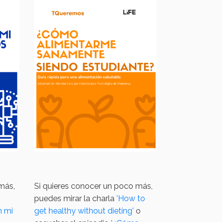
más,
Si quieres conocer un poco más,
puedes mirar la charla
'How to
n mi
get healthy without dieting'
o