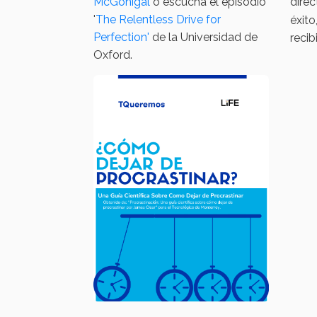
McGonigal
o escucha el episodio
dire
'
The Relentless Drive for
éxito
Perfection'
de la Universidad de
recib
Oxford.