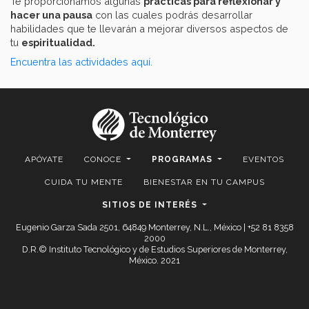
Te proporcionamos algunas
prácticas para reflexionar y
hacer una pausa
con las cuales podrás desarrollar
habilidades que te llevarán a mejorar diversos aspectos de
tu
espiritualidad.
Encuentra las actividades aquí.
APÓYATE
CONOCE
PROGRAMAS
EVENTOS
CUIDA TU MENTE
BIENESTAR EN TU CAMPUS
SITIOS DE INTERÉS
Eugenio Garza Sada 2501, 64849 Monterrey, N.L., México | +52 81 8358
2000
D.R.© Instituto Tecnológico y de Estudios Superiores de Monterrey,
México. 2021