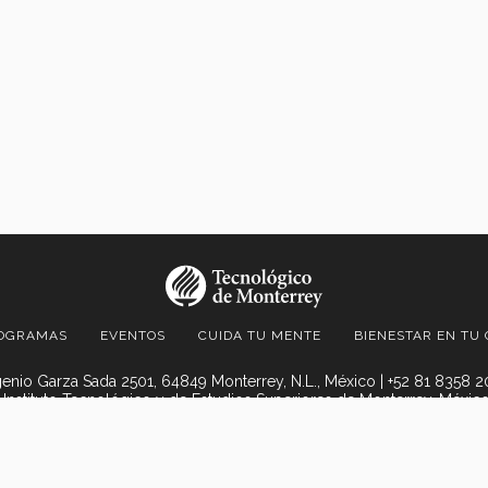
OGRAMAS
EVENTOS
CUIDA TU MENTE
BIENESTAR EN TU
enio Garza Sada 2501, 64849 Monterrey, N.L., México | +52 81 8358 
 Instituto Tecnológico y de Estudios Superiores de Monterrey, México