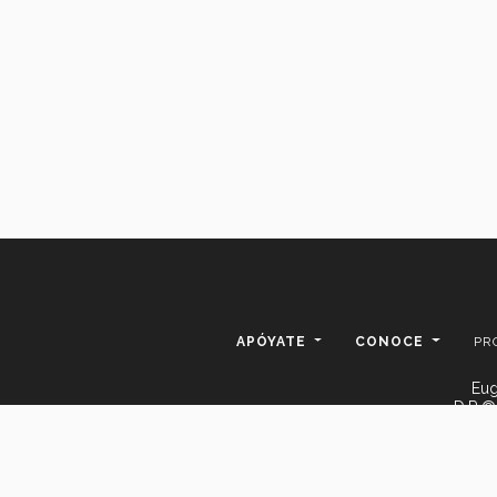
APÓYATE
CONOCE
PR
Eug
D.R.©