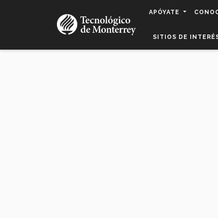
Pasar
APÓYATE
CONO
al
contenido
SITIOS DE INTERÉ
principal