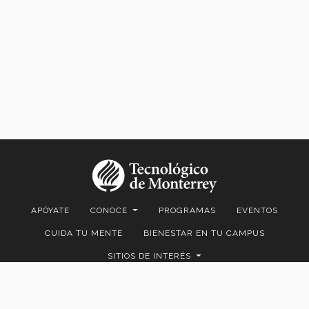
APÓYATE
CONOCE
PROGRAMAS
EVENTOS
CUIDA TU MENTE
BIENESTAR EN TU CAMPUS
SITIOS DE INTERÉS
Eugenio Garza Sada 2501, 64849 Monterrey, N.L., México | +52 81 8358
2000
D.R.© Instituto Tecnológico y de Estudios Superiores de Monterrey,