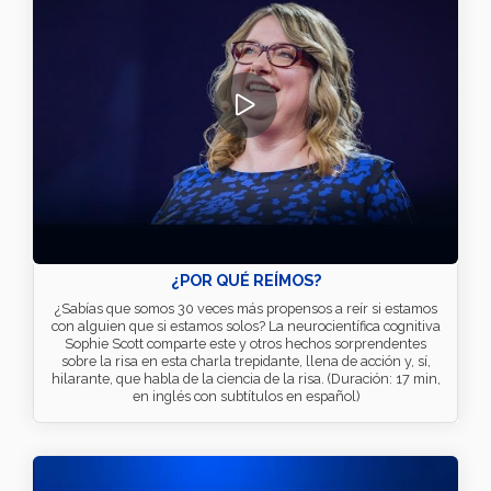
¿POR QUÉ REÍMOS?
¿Sabías que somos 30 veces más propensos a reír si estamos
con alguien que si estamos solos? La neurocientífica cognitiva
Sophie Scott comparte este y otros hechos sorprendentes
sobre la risa en esta charla trepidante, llena de acción y, sí,
hilarante, que habla de la ciencia de la risa. (Duración: 17 min,
en inglés con subtítulos en español)