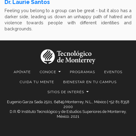
Dr. Laurie Santos
Feeling you belong to a group can be great - but it also has a
darker side, leading us down an unhappy path of hatred and
violence towards people with different identities and
backgrounds.
APÓYATE
CONOCE
PROGRAMAS
EVENTOS
CUIDA TU MENTE
BIENESTAR EN TU CAMPUS
SITIOS DE INTERÉS
Eugenio Garza Sada 2501, 64849 Monterrey, N.L., México | +52 81 8358
2000
D.R.© Instituto Tecnológico y de Estudios Superiores de Monterrey,
México. 2021