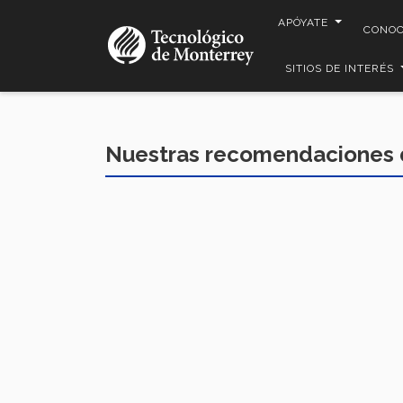
Pasar
APÓYATE
CONO
al
contenido
SITIOS DE INTERÉS
principal
Nuestras recomendaciones 