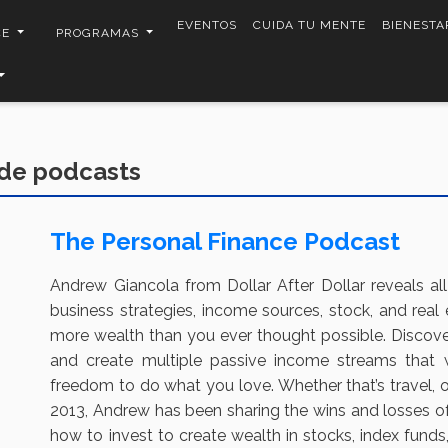
EVENTOS
CUIDA TU MENTE
BIENESTA
CE
PROGRAMAS
de podcasts
The Personal Finance Podcast
Andrew Giancola from Dollar After Dollar reveals all
business strategies, income sources, stock, and real 
more wealth than you ever thought possible. Discove
and create multiple passive income streams that
freedom to do what you love. Whether that’s travel, 
2013, Andrew has been sharing the wins and losses of h
how to invest to create wealth in stocks, index funds,