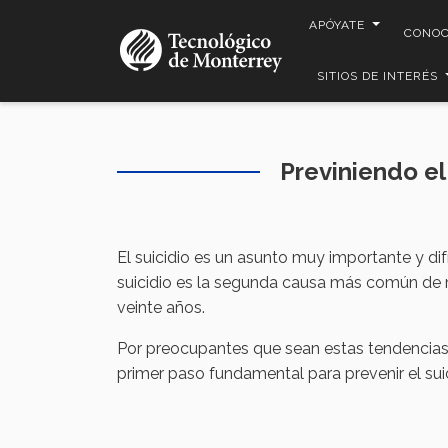
Pasar
APÓYATE
CONO
al
contenido
SITIOS DE INTERÉS
principal
Previniendo el
El suicidio es un asunto muy importante y dif
suicidio es la segunda causa más común de m
veinte años.
Por preocupantes que sean estas tendencias, 
primer paso fundamental para prevenir el suic