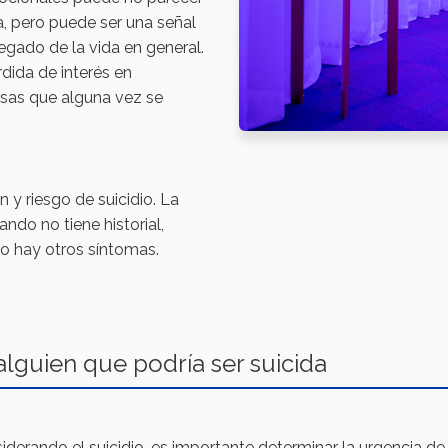
 pero puede ser una señal
egado de la vida en general.
ida de interés en
cosas que alguna vez se
 y riesgo de suicidio. La
ando no tiene historial,
o hay otros síntomas.
lguien que podría ser suicida
derando el suicidio, es importante determinar la urgencia de 