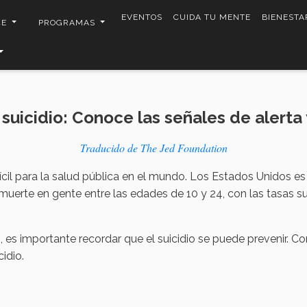
EVENTOS
CUIDA TU MENTE
BIENESTA
CE
PROGRAMAS
 suicidio: Conoce las señales de alert
Traducido de The Jed Foundation
ícil para la salud pública en el mundo. Los Estados Unidos es l
uerte en gente entre las edades de 10 y 24, con las tasas 
es importante recordar que el suicidio se puede prevenir. Co
idio.