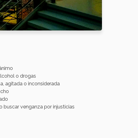
ánimo
lcohol o drogas
a, agitada o inconsiderada
ucho
lado
o buscar venganza por injusticias