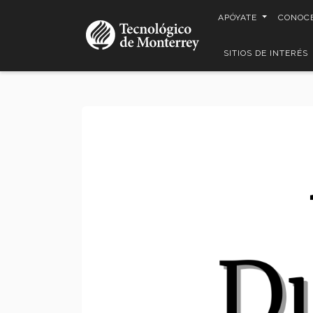
Pasar
APÓYATE
CONOC
al
contenido
SITIOS DE INTERÉS
principal